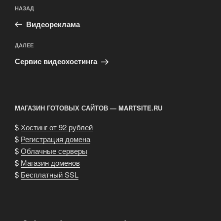
Навигация
Предыдущая
НАЗАД
по
запись:
записям
Видеореклама
Следующая
ДАЛЕЕ
запись
Сервис видеохостинга
МАГАЗИН ГОТОВЫХ САЙТОВ — MARTSITE.RU
$
Хостинг от 92 рублей
$
Регистрация домена
$
Облачные серверы
$
Магазин доменов
$
Бесплатный SSL