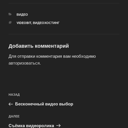
РУБРИКИ
ВИДЕО
МЕТКИ
VIDEOBIT
,
ВИДЕОХОСТИНГ
Добавить комментарий
Для отправки комментария вам необходимо
авторизоваться
.
Навигация
Предыдущая
НАЗАД
по
запись:
записям
Бесконечный видео выбор
Следующая
ДАЛЕЕ
запись
Cъёмкa видeopoликa