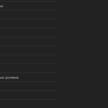
ея
ных роликов