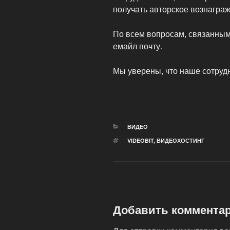
получать авторское вознагра
По всем вопросам, связанным
емайл почту.
Мы уверены, что наше сотруд
РУБРИКИ
ВИДЕО
МЕТКИ
VIDEOBIT
,
ВИДЕОХОСТИНГ
Добавить коммента