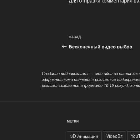
Для отправки комментария в
Навигация
Предыдущая
НАЗАД
по
запись:
Бесконечный видео выбор
записям
Создание видеорекламы — это одна из наших кл
эффективными являются рекламные видеоролики, 
реклама создается в формате 10-15 секунд, хот
МЕТКИ
3D Анимация
VideoBit
You