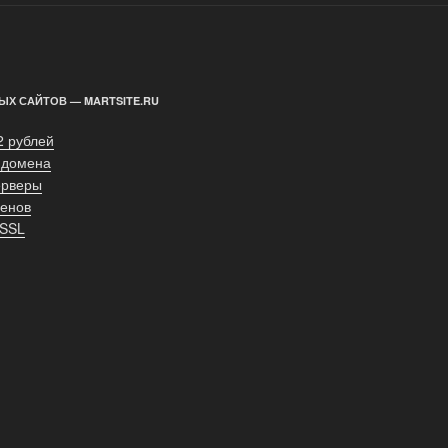
ЫХ САЙТОВ — MARTSITE.RU
2 рублей
 домена
ерверы
енов
 SSL