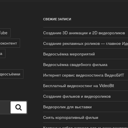
СВЕЖИЕ ЗАПИСИ
Tube
Создание 3D анимации и 2D видеороликов
оконтент
Создание рекламных роликов — главное Ид
а
Видеосъёмка мероприятий
Видеосъёмка свадебного фильма
идеосъёмки
Интернет сервис видеохостинга ВидеоБИТ
Бесплатный видеохостинг на VideoBit
Создание фильмов и видеороликов
Видеоролик для выставки
Поиск
Снять корпоративный фильм
Кастинг и отбор актеров для съемки реклам