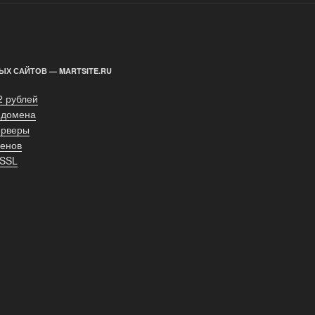
ЫХ САЙТОВ — MARTSITE.RU
2 рублей
 домена
ерверы
енов
 SSL