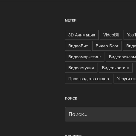
МЕТКИ
3D Анимация
VideoBit
You
ВидеоБит
Видео Блог
Виде
Видеомаркетинг
Видеореклам
Видеостудия
Видеохостинг
Производство видео
Услуги в
ПОИСК
Искать: