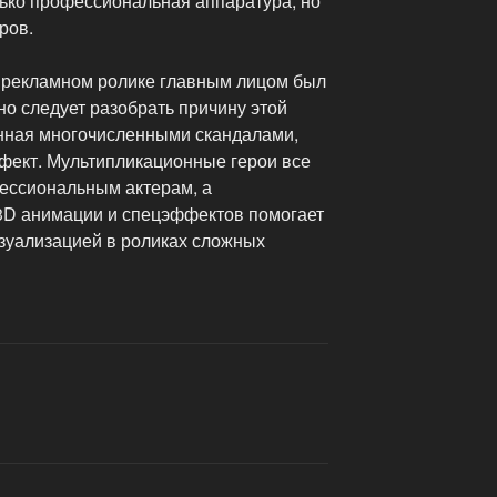
лько профессиональная аппаратура, но
ров.
 в рекламном ролике главным лицом был
но следует разобрать причину этой
анная многочисленными скандалами,
фект.
Мультипликационные герои все
ессиональным актерам, а
3D анимации и спецэффектов помогает
зуализацией в роликах сложных