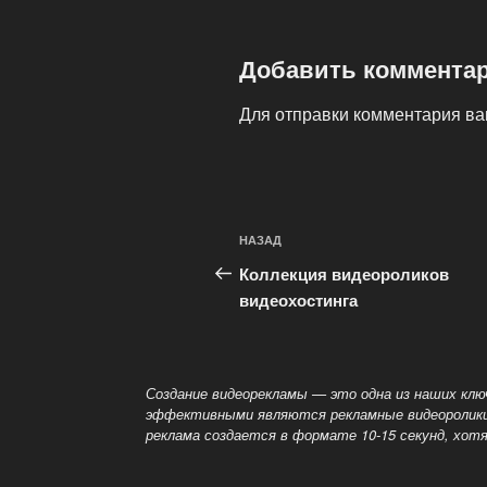
Добавить коммента
Для отправки комментария в
Навигация
Предыдущая
НАЗАД
по
запись:
Коллекция видеороликов
записям
видеохостинга
Создание видеорекламы — это одна из наших кл
эффективными являются рекламные видеоролики, 
реклама создается в формате 10-15 секунд, хот