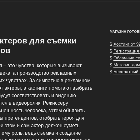
МАГАЗИН ГОТОВ
актеров для съемки
$
Хостинг от 9
ков
$
Регистрация
$
Облачные с
$
Магазин дом
я – это чувства, которые вызывают
$
Бесплатный
века, а производство рекламных
тих чувствах. За симпатию в рекламном
ют актеры, а кастинги помогают выбрать
будут соответствовать и видению
тся в видеоролик. Режиссеру
внешность человека, затем объявить
сы претендентов, отобрать героя для
и этом и сам актер должен суметь
ему роль, ведь съемка и создание